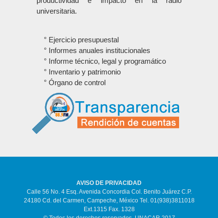
productividad e impacto en la radio
universitaria.
° Ejercicio presupuestal
° Informes anuales institucionales
° Informe técnico, legal y programático
° Inventario y patrimonio
° Órgano de control
AVISO DE PRIVACIDAD
Calle 56 No. 4 Esq. Avenida Concordia Col. Benito Juárez C.P.
24180 Cd. del Carmen, Campeche, México Tel. 01(938)3811018
Ext.1315 Fax. 1328
© Todos los derechos reservados. UNACAR 2017